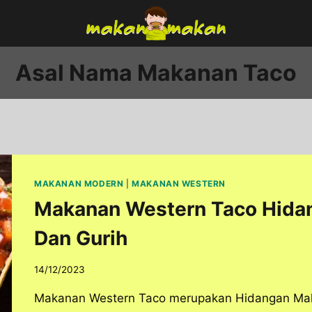
Asal Nama Makanan Taco
MAKANAN MODERN
|
MAKANAN WESTERN
Makanan Western Taco Hida
Dan Gurih
14/12/2023
Makanan Western Taco merupakan Hidangan Maka