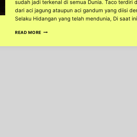
sudah jadi terkenal di semua Dunia. Taco terdiri
dari aci jagung ataupun aci gandum yang diisi
Selaku Hidangan yang telah mendunia, Di saat in
MAKANAN
READ MORE
WESTERN
TACO
HIDANGAN
MEKSIKO
YANG
LEZAT
DAN
GURIH