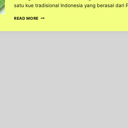
satu kue tradisional Indonesia yang berasal dari
DADAR
READ MORE
GULUNG
KULINER
KHAS
YANG
MENGGUGAH
SELERA