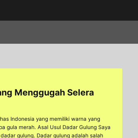
Yang Menggugah Selera
khas Indonesia yang memiliki warna yang
lapa gula merah. Asal Usul Dadar Gulung Saya
 dadar gulung. Dadar gulung adalah salah