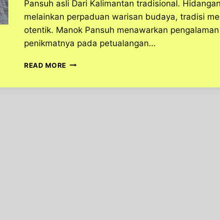
Pansuh asli Dari Kalimantan tradisional. Hidan
melainkan perpaduan warisan budaya, tradisi me
otentik. Manok Pansuh menawarkan pengalaman 
penikmatnya pada petualangan…
MANOK
READ MORE
PANSUH,
KELEZATAN
AYAM
KHAS
KALIMANTAN
YANG
MELEGENDA