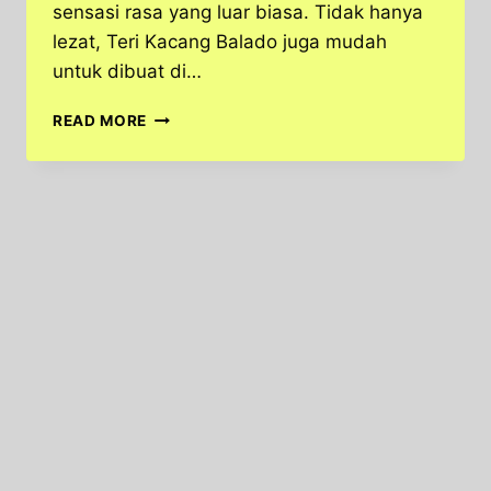
sensasi rasa yang luar biasa. Tidak hanya
lezat, Teri Kacang Balado juga mudah
untuk dibuat di…
BAHAN-
READ MORE
BAHAN
DAN
CARA
MEMBUAT
TERI
KACANG
BALADO,
MAKANAN
DI
INDONESIA