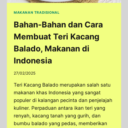
MAKANAN TRADISIONAL
Bahan-Bahan dan Cara
Membuat Teri Kacang
Balado, Makanan di
Indonesia
27/02/2025
Teri Kacang Balado merupakan salah satu
makanan khas Indonesia yang sangat
populer di kalangan pecinta dan penjelajah
kuliner. Perpaduan antara ikan teri yang
renyah, kacang tanah yang gurih, dan
bumbu balado yang pedas, memberikan