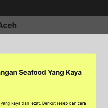
 Aceh
angan Seafood Yang Kaya
yang kaya dan lezat. Berikut resep dan cara