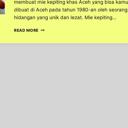
membuat mie kepiting khas Aceh yang bisa kamu 
dibuat di Aceh pada tahun 1980-an oleh seorang 
hidangan yang unik dan lezat. Mie kepiting…
MIE
READ MORE
KEPITING
KHAS
ACEH,
HIDANGAN
SEAFOOD
YANG
KAYA
DAN
LEZAT