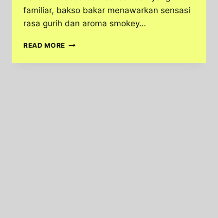
familiar, bakso bakar menawarkan sensasi
rasa gurih dan aroma smokey…
BAKSO
READ MORE
BAKAR
HITS!
DARI
GEROBAK
PINGGIR
JALAN
HINGGA
MENU
FAVORIT
ANAK
MUDA