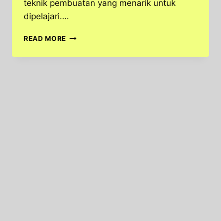
teknik pembuatan yang menarik untuk
dipelajari….
CAMILAN
READ MORE
KUE
SOES,
KELEZATAN
LEMBUT
YANG
TAK
PERNAH
LEKANG