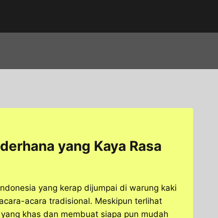
ederhana yang Kaya Rasa
Indonesia yang kerap dijumpai di warung kaki
cara-acara tradisional. Meskipun terlihat
nis yang khas dan membuat siapa pun mudah