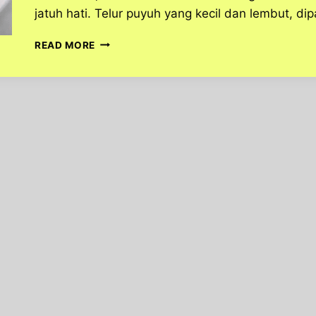
jatuh hati. Telur puyuh yang kecil dan lembut, d
SATE
READ MORE
TELUR
PUYUH,
CAMILAN
SEDERHANA
YANG
KAYA
RASA