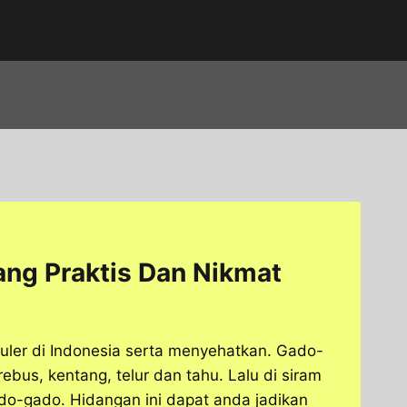
ng Praktis Dan Nikmat
er di Indonesia serta menyehatkan. Gado-
bus, kentang, telur dan tahu. Lalu di siram
do-gado. Hidangan ini dapat anda jadikan