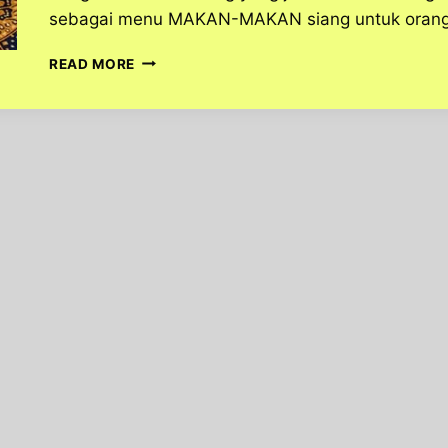
sebagai menu MAKAN-MAKAN siang untuk orang 
CARA
READ MORE
MEMBUAT
GADO-
GADO
YANG
PRAKTIS
DAN
NIKMAT