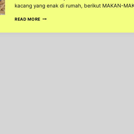
kacang yang enak di rumah, berikut MAKAN-MA
CARA
READ MORE
MEMBUAT
CILOK
BUMBU
KACANG
YANG
ENAK