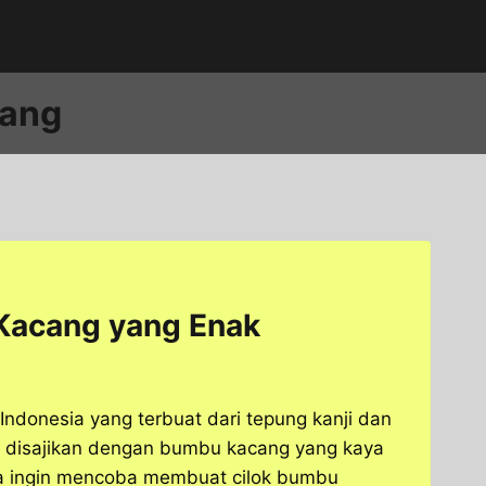
cang
Kacang yang Enak
 Indonesia yang terbuat dari tepung kanji dan
lok disajikan dengan bumbu kacang yang kaya
a ingin mencoba membuat cilok bumbu