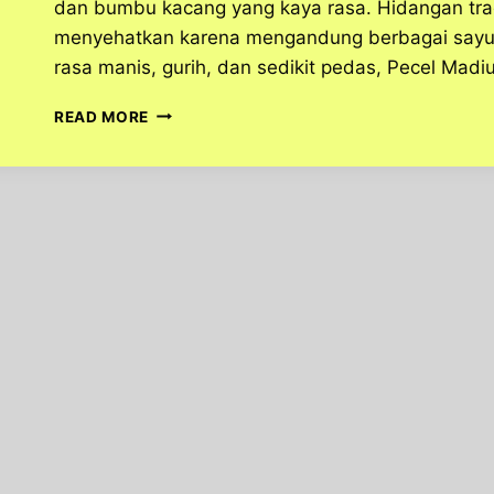
dan bumbu kacang yang kaya rasa. Hidangan tradis
menyehatkan karena mengandung berbagai sayur
rasa manis, gurih, dan sedikit pedas, Pecel Madi
RESEP
READ MORE
CARA
MEMBUAT
KULINER
PECEL
MADIUN
YANG
BERASAL
DARI
JAWA
TIMUR