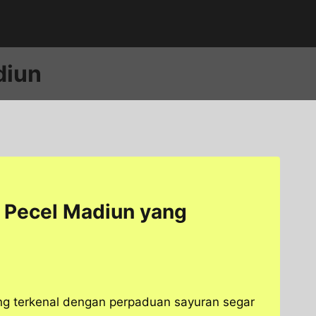
diun
 Pecel Madiun yang
ng terkenal dengan perpaduan sayuran segar