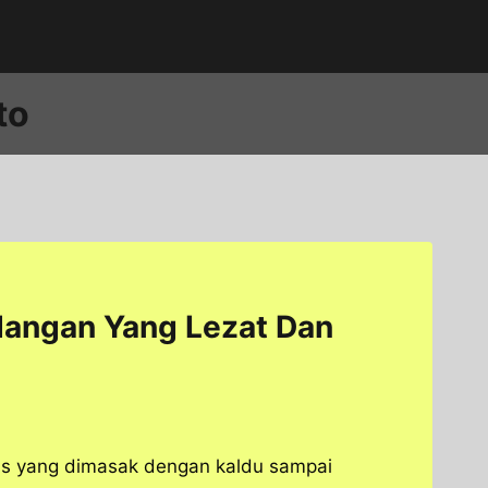
to
dangan Yang Lezat Dan
ras yang dimasak dengan kaldu sampai