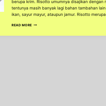
berupa krim. Risotto umumnya disajikan dengan 
tentunya masih banyak lagi bahan tambahan lain
ikan, sayur mayur, ataupun jamur. Risotto merupa
MAKANAN
READ MORE
RISOTTO
SEAFOOD
HIDANGAN
YANG
LEZAT
DAN
BERVARIASI