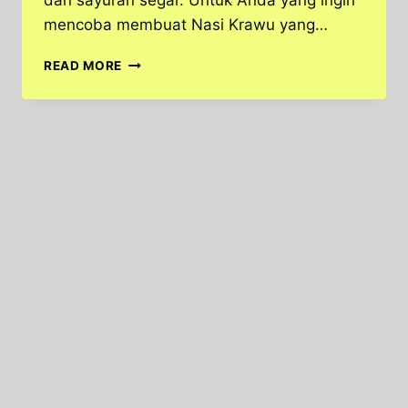
dan sayuran segar. Untuk Anda yang ingin
mencoba membuat Nasi Krawu yang…
RESEP
READ MORE
CARA
MEMBUAT
NASI
KRAWU
KHAS
JAWA
TIMUR!