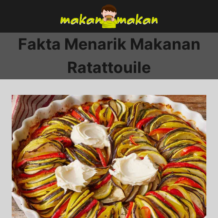
Skip
to
content
Fakta Menarik Makanan
Ratattouile