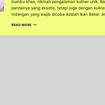
bumbu khas, nikmati pengalaman kuliner unik. B
pantainya yang eksotis, tetapi juga dengan kulin
hidangan yang wajib dicoba adalah Ikan Bakar 
IKAN
READ MORE
BAKAR
JIMBARAN,
KULINER
BALI
YANG
BIKIN
LIDAH
BERGOYANG