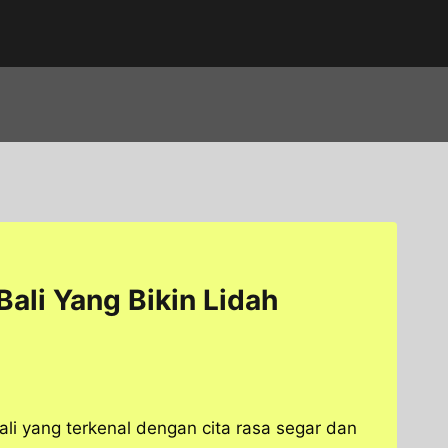
Bali Yang Bikin Lidah
li yang terkenal dengan cita rasa segar dan