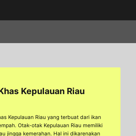
Khas Kepulauan Riau
as Kepulauan Riau yang terbuat dari ikan
mpah. Otak-otak Kepulauan Riau memiliki
tau jingga kemerahan. Hal ini dikarenakan