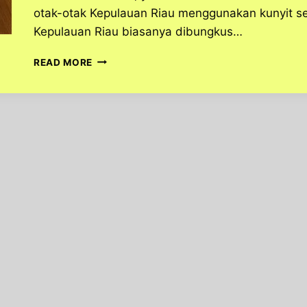
otak-otak Kepulauan Riau menggunakan kunyit se
Kepulauan Riau biasanya dibungkus…
JAJANAN
READ MORE
OTAK-
OTAK
MAKANAN
KHAS
KEPULAUAN
RIAU