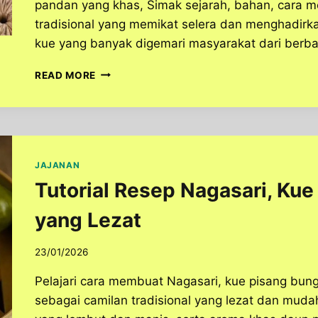
pandan yang khas, Simak sejarah, bahan, cara m
tradisional yang memikat selera dan menghadirkan
kue yang banyak digemari masyarakat dari berba
RAHASIA
READ MORE
LEMBUTNYA
MAKANAN
PUTRI
AYU,
TERNYATA
INI
JAJANAN
KUNCINYA!
Tutorial Resep Nagasari, Ku
yang Lezat
23/01/2026
Pelajari cara membuat Nagasari, kue pisang bun
sebagai camilan tradisional yang lezat dan mudah