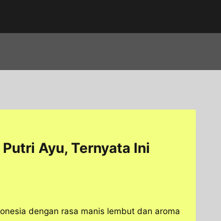
utri Ayu, Ternyata Ini
ndonesia dengan rasa manis lembut dan aroma