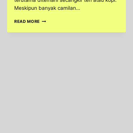
terutama ditemani secangkir teh atau kopi.
Meskipun banyak camilan…
KUE
READ MORE
KACANG
TANAH,
CAMILAN
TRADISIONAL
YANG
LEZAT