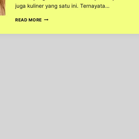
juga kuliner yang satu ini. Ternayata…
TAHU
READ MORE
GEJROT
KULINER
KHAS
CIREBON
YANG
BIKIN
NGILER