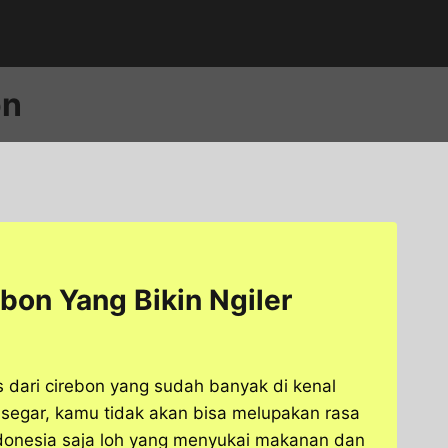
on
ebon Yang Bikin Ngiler
s dari cirebon yang sudah banyak di kenal
segar, kamu tidak akan bisa melupakan rasa
ndonesia saja loh yang menyukai makanan dan