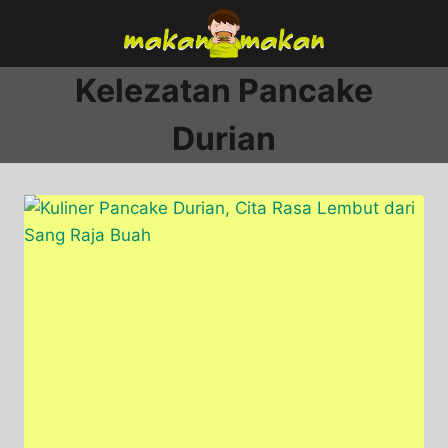
Skip
to
content
Kelezatan Pancake
Durian