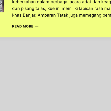
keberkahan dalam berbagai acara adat dan keaga
dan pisang talas, kue ini memiliki lapisan rasa ma
khas Banjar, Amparan Tatak juga memegang pera
AMPARAN
READ MORE
TATAK,
KUE
TRADISIONAL
BANJAR
YANG
SARAT
MAKNA