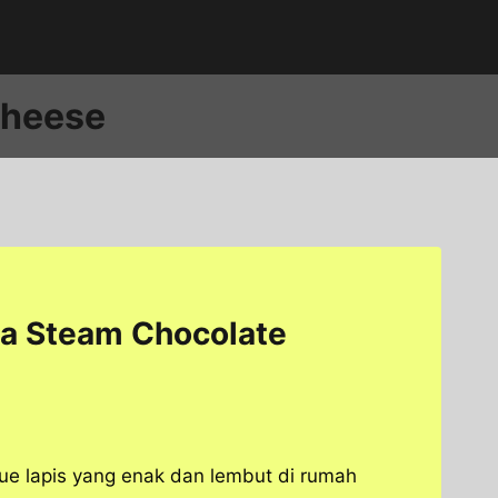
Cheese
a Steam Chocolate
e lapis yang enak dan lembut di rumah