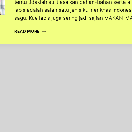
tentu tidaklah sulit asalkan bahan-bahan serta al
lapis adalah salah satu jenis kuliner khas Indo
sagu. Kue lapis juga sering jadi sajian MAKAN
CARA
READ MORE
MEMBUAT
KUE
LAPIS
RASA
STEAM
CHOCOLATE
CHEESE