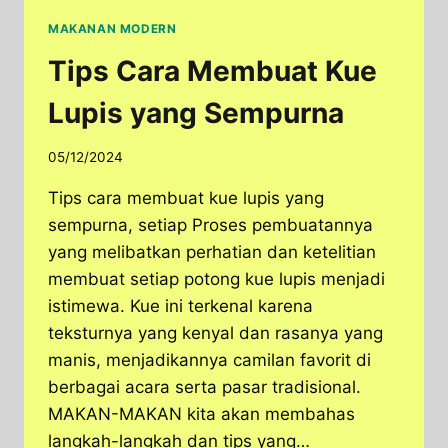
MAKANAN MODERN
Tips Cara Membuat Kue
Lupis yang Sempurna
05/12/2024
Tips cara membuat kue lupis yang
sempurna, setiap Proses pembuatannya
yang melibatkan perhatian dan ketelitian
membuat setiap potong kue lupis menjadi
istimewa. Kue ini terkenal karena
teksturnya yang kenyal dan rasanya yang
manis, menjadikannya camilan favorit di
berbagai acara serta pasar tradisional.
MAKAN-MAKAN kita akan membahas
langkah-langkah dan tips yang…