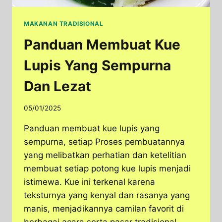
MAKANAN TRADISIONAL
Panduan Membuat Kue
Lupis Yang Sempurna
Dan Lezat
05/01/2025
Panduan membuat kue lupis yang
sempurna, setiap Proses pembuatannya
yang melibatkan perhatian dan ketelitian
membuat setiap potong kue lupis menjadi
istimewa. Kue ini terkenal karena
teksturnya yang kenyal dan rasanya yang
manis, menjadikannya camilan favorit di