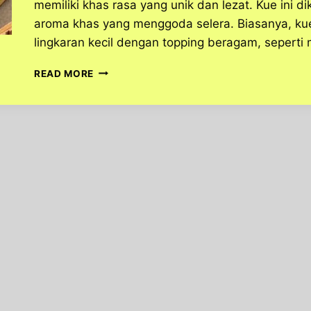
memiliki khas rasa yang unik dan lezat. Kue ini d
aroma khas yang menggoda selera. Biasanya, kue
lingkaran kecil dengan topping beragam, seperti
MENGENAL
READ MORE
KUE
PUKIS,
JAJANAN
TRADISIONAL
FAVORIT
INDONESIA