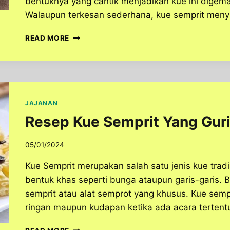
bentuknya yang cantik menjadikan kue ini digema
Walaupun terkesan sederhana, kue semprit menyi
KUE
READ MORE
SEMPRIT,
KELEZATAN
KULINER
HARI
RAYA
YANG
JAJANAN
MENGGUGAH
Resep Kue Semprit Yang Gur
SELERA
05/01/2024
Kue Semprit merupakan salah satu jenis kue trad
bentuk khas seperti bunga ataupun garis-garis. B
semprit atau alat semprot yang khusus. Kue semp
ringan maupun kudapan ketika ada acara tertentu
RESEP