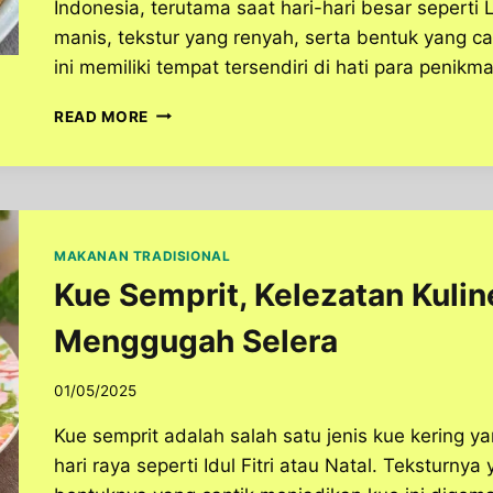
Indonesia, terutama saat hari-hari besar seperti
manis, tekstur yang renyah, serta bentuk yang c
ini memiliki tempat tersendiri di hati para penikma
KUE
READ MORE
SEMPRIT,
CAMILAN
KLASIK
YANG
TAK
LEKANG
MAKANAN TRADISIONAL
OLEH
Kue Semprit, Kelezatan Kulin
WAKTU
Menggugah Selera
01/05/2025
Kue semprit adalah salah satu jenis kue kering ya
hari raya seperti Idul Fitri atau Natal. Teksturny