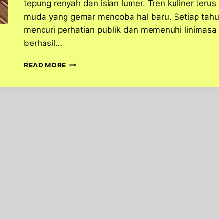
tepung renyah dan isian lumer. Tren kuliner terus
muda yang gemar mencoba hal baru. Setiap tahu
mencuri perhatian publik dan memenuhi linimasa 
berhasil…
VIRAL
READ MORE
DI
MANA-
MANA!
INI
ALASAN
KOREAN
CORNDOG
MELEDAK
DI
INDONESIA