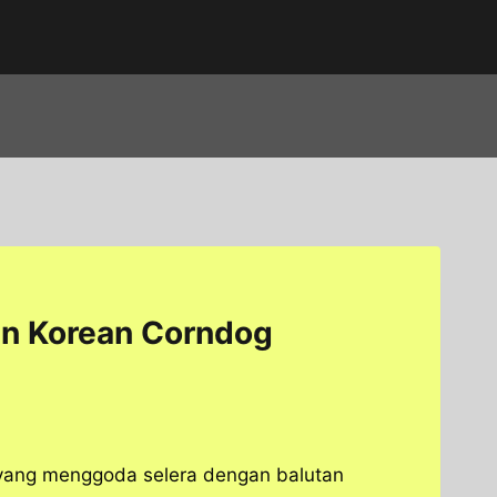
san Korean Corndog
yang menggoda selera dengan balutan