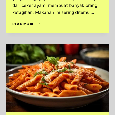
dari ceker ayam, membuat banyak orang
ketagihan. Makanan ini sering ditemui…
CEKER
READ MORE
MERCON:
JAJANAN
PEDAS
EKSTREM
YANG
WAJIB
DICOBA
PECINTA
KULINER!