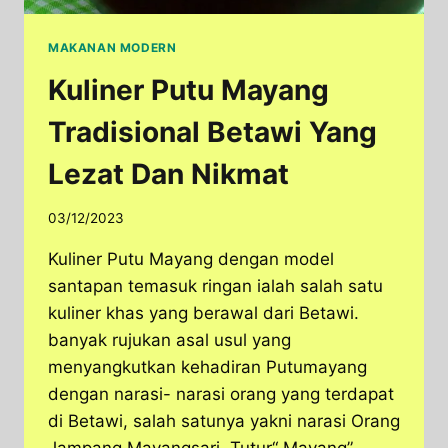
MAKANAN MODERN
Kuliner Putu Mayang
Tradisional Betawi Yang
Lezat Dan Nikmat
03/12/2023
Kuliner Putu Mayang dengan model
santapan temasuk ringan ialah salah satu
kuliner khas yang berawal dari Betawi.
banyak rujukan asal usul yang
menyangkutkan kehadiran Putumayang
dengan narasi- narasi orang yang terdapat
di Betawi, salah satunya yakni narasi Orang