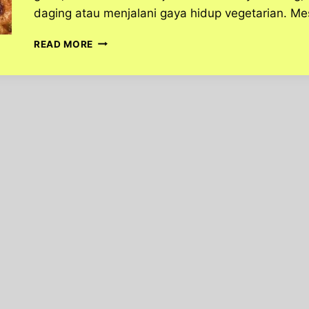
daging atau menjalani gaya hidup vegetarian. Me
SATE
READ MORE
TAHU,
SALAH
SATU
KULINER
YANG
WAJIB
DICOBAIN