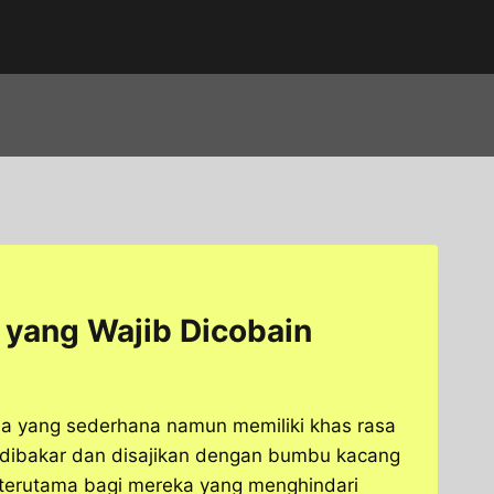
r yang Wajib Dicobain
sia yang sederhana namun memiliki khas rasa
g dibakar dan disajikan dengan bumbu kacang
, terutama bagi mereka yang menghindari