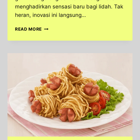
menghadirkan sensasi baru bagi lidah. Tak
heran, inovasi ini langsung…
MAKANAN
READ MORE
MODERN
VIRAL!
NASI
GORENG
SUSHI,
KREASI
YANG
BIKIN
NETIZEN
TERKEJUT