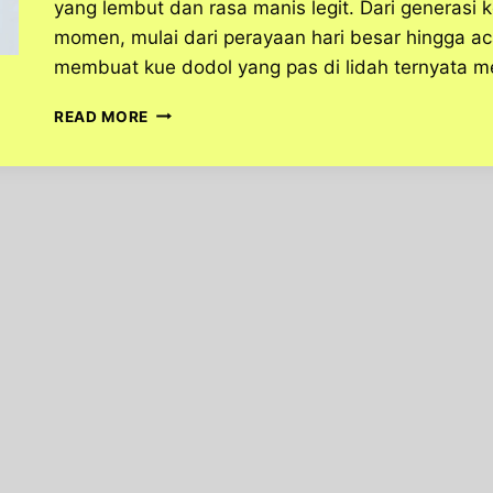
yang lembut dan rasa manis legit. Dari generasi ke
momen, mulai dari perayaan hari besar hingga aca
membuat kue dodol yang pas di lidah ternyata 
RESEP
READ MORE
KUE
DODOL
PRAKTIS:
TIPS
AGAR
LEMBUT
DAN
TIDAK
LENGKET