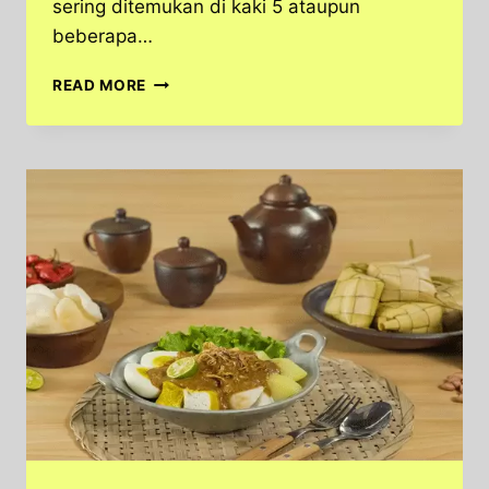
sering ditemukan di kaki 5 ataupun
beberapa…
KULINER
READ MORE
PECEL
SENGGOL
LEGENDARIS
YANG
TETAP
DIGEMARI