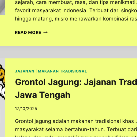
sejarah, cara membuat, rasa, dan tips menikmati. 
favorit masyarakat Indonesia. Terbuat dari singko
hingga matang, misro menawarkan kombinasi rasa
BIKIN
READ MORE
KETAGIHAN!
RAHASIA
LEZAT
MISRO,
JAJANAN
TRADISIONAL
JAJANAN
|
MAKANAN TRADISIONAL
YANG
Grontol Jagung: Jajanan Trad
WAJIB
DICOBA
Jawa Tengah
17/10/2025
Grontol jagung adalah makanan tradisional khas 
masyarakat selama bertahun-tahun. Terbuat dari