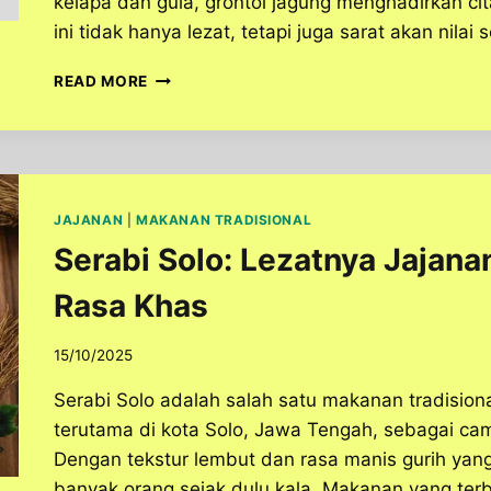
kelapa dan gula, grontol jagung menghadirkan ci
ini tidak hanya lezat, tetapi juga sarat akan nil
GRONTOL
READ MORE
JAGUNG:
JAJANAN
TRADISIONAL
KAYA
RASA
DARI
JAJANAN
|
MAKANAN TRADISIONAL
JAWA
Serabi Solo: Lezatnya Jajana
TENGAH
Rasa Khas
15/10/2025
Serabi Solo adalah salah satu makanan tradision
terutama di kota Solo, Jawa Tengah, sebagai ca
Dengan tekstur lembut dan rasa manis gurih yang 
banyak orang sejak dulu kala. Makanan yang ter