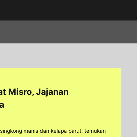
at Misro, Jajanan
a
 singkong manis dan kelapa parut, temukan