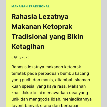
MAKANAN TRADISIONAL
Rahasia Lezatnya
Makanan Ketoprak
Tradisional yang Bikin
Ketagihan
01/05/2025
Rahasia lezatnya makanan ketoprak
terletak pada perpaduan bumbu kacang
yang gurih dan manis, ditambah siraman
kuah spesial yang kaya rasa. Makanan
khas Jakarta ini menawarkan rasa yang
unik dan menggoda lidah, menjadikannya
favorit banyak orang dari berbagai