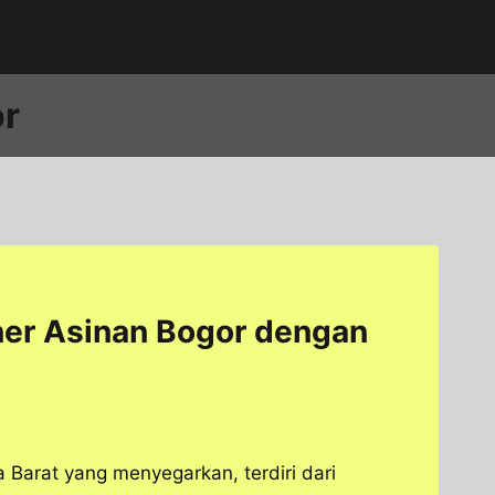
or
er Asinan Bogor dengan
 Barat yang menyegarkan, terdiri dari