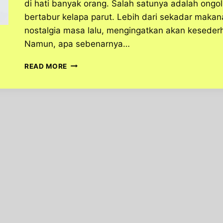
di hati banyak orang. Salah satunya adalah ongo
bertabur kelapa parut. Lebih dari sekadar maka
nostalgia masa lalu, mengingatkan akan keseder
Namun, apa sebenarnya…
KELEZATAN
READ MORE
ONGOL-
ONGOL,
CITA
RASA
TRADISIONAL
YANG
SELALU
DIRINDUKAN