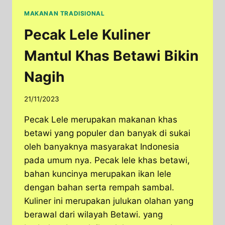
MAKANAN TRADISIONAL
Pecak Lele Kuliner
Mantul Khas Betawi Bikin
Nagih
21/11/2023
Pecak Lele merupakan makanan khas
betawi yang populer dan banyak di sukai
oleh banyaknya masyarakat Indonesia
pada umum nya. Pecak lele khas betawi,
bahan kuncinya merupakan ikan lele
dengan bahan serta rempah sambal.
Kuliner ini merupakan julukan olahan yang
berawal dari wilayah Betawi. yang