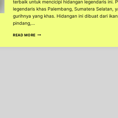
terbaik untuk mencicipi hidangan legendaris ini. 
legendaris khas Palembang, Sumatera Selatan, y
gurihnya yang khas. Hidangan ini dibuat dari ik
pindang,…
NIKMATI
READ MORE
PINDANG
PATIN
KHAS
PALEMBANG
DENGAN
RASA
GURIH
DAN
SEGAR