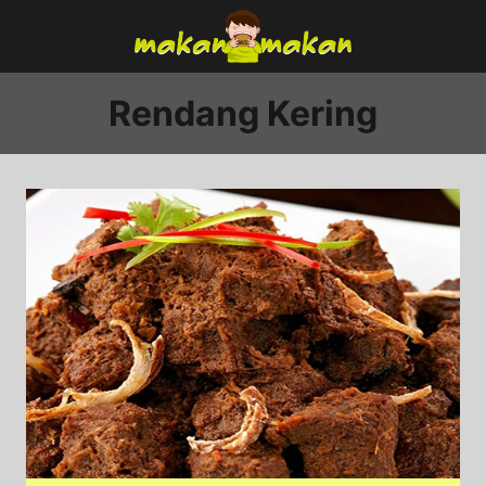
Skip
to
content
Rendang Kering