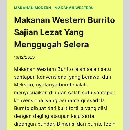
MAKANAN MODERN
|
MAKANAN WESTERN
Makanan Western Burrito
Sajian Lezat Yang
Menggugah Selera
16/12/2023
Makanan Western Burrito ialah salah satu
santapan konvensional yang berawal dari
Meksiko, nyatanya burrito ialah
menyesuaikan diri dari salah satu santapan
konvensional yang bernama quesadilla.
Burrito dibuat dari kulit tortilla yang diisi
dengan daging ataupun keju serta
dibangun bundar. Dimensi dari burrito lebih