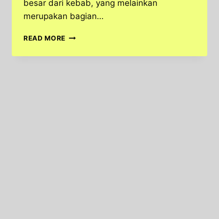
besar dari kebab, yang melainkan
merupakan bagian…
MAKANAN
READ MORE
WESTERN
BURRITO
SAJIAN
LEZAT
YANG
MENGGUGAH
SELERA