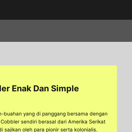
er Enak Dan Simple
uah-buahan yang di panggang bersama dengan
Cobbler sendiri berasal dari Amerika Serikat
 sajikan oleh para pionir serta kolonialis.