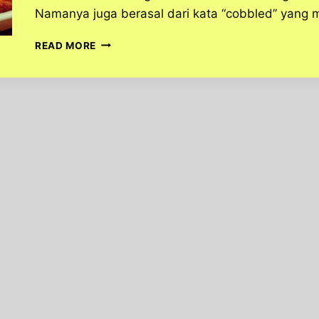
Namanya juga berasal dari kata “cobbled” yang 
RESEP
READ MORE
MEMBUAT
PEACH
COBBLER
ENAK
DAN
SIMPLE