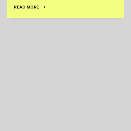
RESEP
READ MORE
KUE
SARANG
SEMUT
YANG
LEZAT
DAN
SEDERHANA