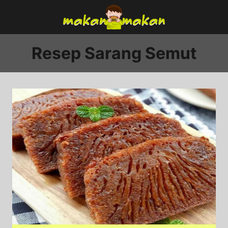
Skip
to
content
Resep Sarang Semut