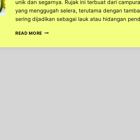
unik dan segarnya. Rujak ini terbuat dari camp
yang menggugah selera, terutama dengan tamba
sering dijadikan sebagai lauk atau hidangan pen
CARA
READ MORE
MEMBUAT
RUJAK
CINGUR,
MAKANAN
KHAS
DARI
JAWA
TIMUR!