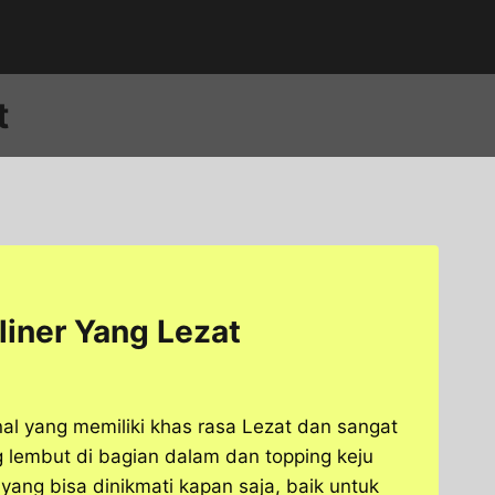
t
liner Yang Lezat
nal yang memiliki khas rasa Lezat dan sangat
g lembut di bagian dalam dan topping keju
ang bisa dinikmati kapan saja, baik untuk