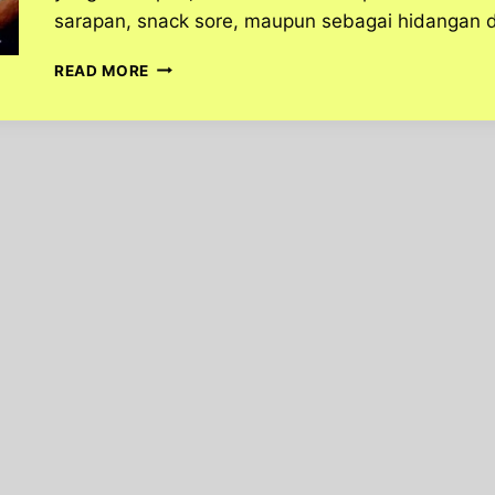
sarapan, snack sore, maupun sebagai hidangan 
MARTABAK
READ MORE
KEJU,
SALAH
SATU
KULINER
YANG
LEZAT