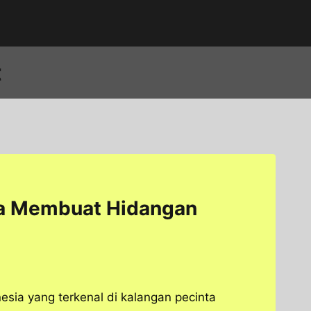
t
ra Membuat Hidangan
esia yang terkenal di kalangan pecinta