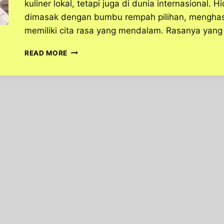
kuliner lokal, tetapi juga di dunia internasional. 
dimasak dengan bumbu rempah pilihan, menghasil
memiliki cita rasa yang mendalam. Rasanya yang 
RESEP
READ MORE
LEZAT
SOP
BUNTUT:
CARA
MEMBUAT
HIDANGAN
LEZAT
YANG
WAJIB
DICOBA!