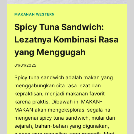
MAKANAN WESTERN
Spicy Tuna Sandwich:
Lezatnya Kombinasi Rasa
yang Menggugah
01/01/2025
Spicy tuna sandwich adalah makan yang
menggabungkan cita rasa lezat dan
kepraktisan, menjadi makanan favorit
karena praktis. Dibawah ini MAKAN-
MAKAN akan mengeksplorasi segala hal
mengenai spicy tuna sandwich, mulai dari
sejarah, bahan-bahan yang digunakan,