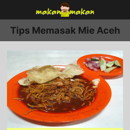
Skip
to
content
Tips Memasak Mie Aceh