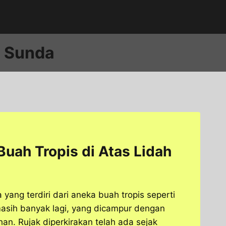
s Sunda
uah Tropis di Atas Lidah
yang terdiri dari aneka buah tropis seperti
masih banyak lagi, yang dicampur dengan
an. Rujak diperkirakan telah ada sejak