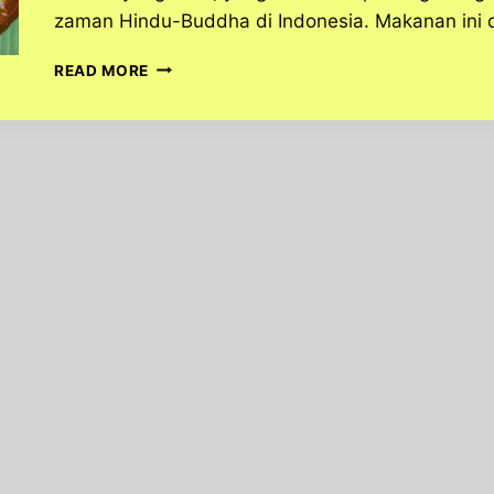
zaman Hindu-Buddha di Indonesia. Makanan ini
RUJAK
READ MORE
KHAS
SUNDA,
SEGARNYA
BUAH
TROPIS
DI
ATAS
LIDAH