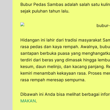
a
c
s
l
y
n
Bubur Pedas Sambas adalah salah satu kulin
t
e
s
e
p
e
sejak puluhan tahun lalu.
s
b
e
g
e
A
o
n
r
p
o
g
a
p
k
e
m
r
Hidangan ini lahir dari tradisi masyarakat 
rasa pedas dan kaya rempah. Awalnya, bubu
santapan berbuka puasa yang menghangatka
terdiri dari beras yang dimasak hingga lemb
kesum, daun melinjo, dan kacang panjang. R
kemiri menambah kekayaan rasa. Proses me
rasa rempah meresap sempurna.
Dibawah ini Anda bisa melihat berbagai info
MAKAN
.