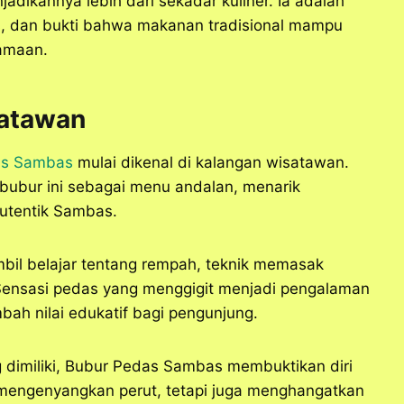
adikannya lebih dari sekadar kuliner. Ia adalah
s, dan bukti bahwa makanan tradisional mampu
samaan.
satawan
as Sambas
mulai dikenal di kalangan wisatawan.
 bubur ini sebagai menu andalan, menarik
autentik Sambas.
bil belajar tentang rempah, teknik memasak
. Sensasi pedas yang menggigit menjadi pengalaman
mbah nilai edukatif bagi pengunjung.
 dimiliki, Bubur Pedas Sambas membuktikan diri
a mengenyangkan perut, tetapi juga menghangatkan