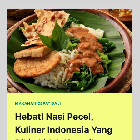
DENGAN
TOPPING
ISTIMEWA
YANG
MENGGODA
LIDAH
MAKANAN CEPAT SAJI
Hebat! Nasi Pecel,
Kuliner Indonesia Yang