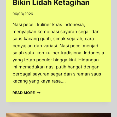
Bikin Lidah Ketagihan
06/03/2026
Nasi pecel, kuliner khas Indonesia,
menyajikan kombinasi sayuran segar dan
saus kacang gurih, simak sejarah, cara
penyajian dan variasi. Nasi pecel menjadi
salah satu ikon kuliner tradisional Indonesia
yang tetap populer hingga kini. Hidangan
ini memadukan nasi putih hangat dengan
berbagai sayuran segar dan siraman saus
kacang yang kaya rasa….
HEBAT!
READ MORE
NASI
PECEL,
KULINER
INDONESIA