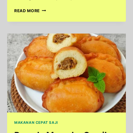
RAHASIA
READ MORE
NASI
GORENG
KAMBING
EMPUK
DAN
GURIH,
DIJAMIN
BIKIN
NAGIH!
MAKANAN CEPAT SAJI