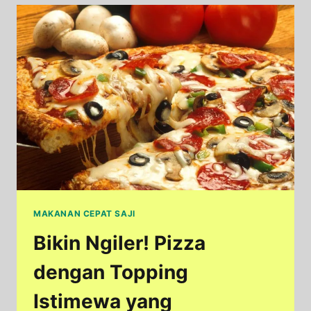
MIE
TAREMPA?
INI
FAKTA
MENARIKNYA
MAKANAN CEPAT SAJI
Bikin Ngiler! Pizza
dengan Topping
Istimewa yang