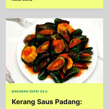
INDONESIA
DENGAN
MISO?
PERPADUAN
RASA
YANG
BIKIN
PENASARAN!
MAKANAN CEPAT SAJI
Kerang Saus Padang: