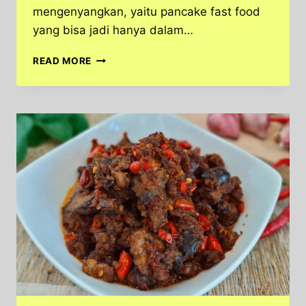
mengenyangkan, yaitu pancake fast food
yang bisa jadi hanya dalam…
CUMA
READ MORE
5
MENIT
JADI!
PANCAKE
FAST
FOOD
INI
BIKIN
SARAPAN
JADI
SUPER
PRAKTIS!