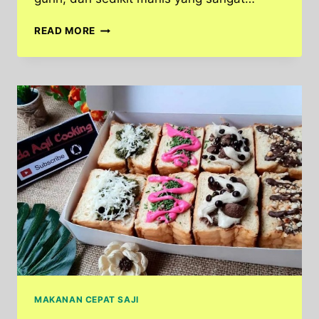
RESEP
READ MORE
SAMBAL
GORENG
ATI
AMPELA
PALING
ENAK,
BIKIN
NAMBAH
NASI!
MAKANAN CEPAT SAJI