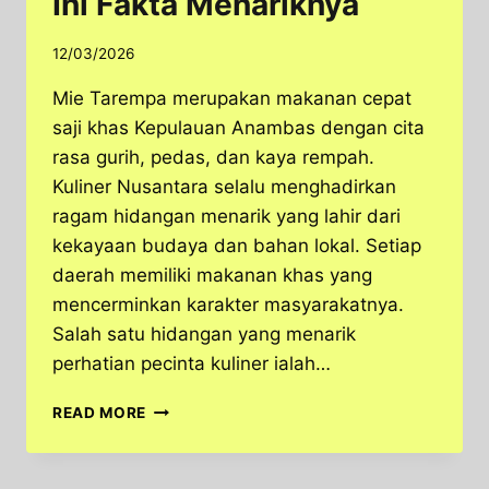
Ini Fakta Menariknya
12/03/2026
Mie Tarempa merupakan makanan cepat
saji khas Kepulauan Anambas dengan cita
rasa gurih, pedas, dan kaya rempah.
Kuliner Nusantara selalu menghadirkan
ragam hidangan menarik yang lahir dari
kekayaan budaya dan bahan lokal. Setiap
daerah memiliki makanan khas yang
mencerminkan karakter masyarakatnya.
Salah satu hidangan yang menarik
perhatian pecinta kuliner ialah…
KENAPA
READ MORE
BANYAK
ORANG
KETAGIHAN